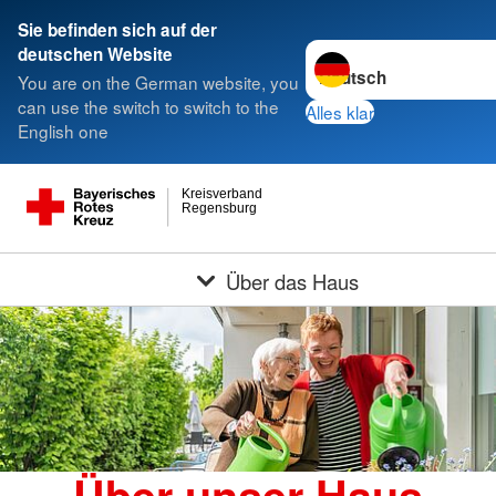
Sie befinden sich auf der
Sprache wechseln zu
deutschen Website
You are on the German website, you
can use the switch to switch to the
Alles klar
English one
Kreisverband
Regensburg
Über das Haus
Über unser Haus