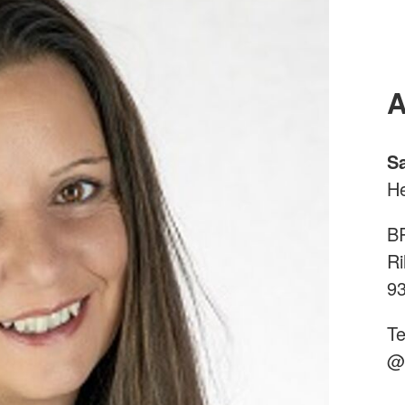
A
S
He
B
Ri
9
Te
@: