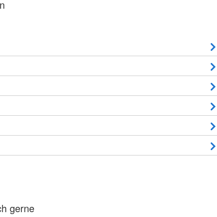
en
ch gerne