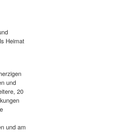
und
ls Heimat
herzigen
en und
itere, 20
nkungen
ne
en und am