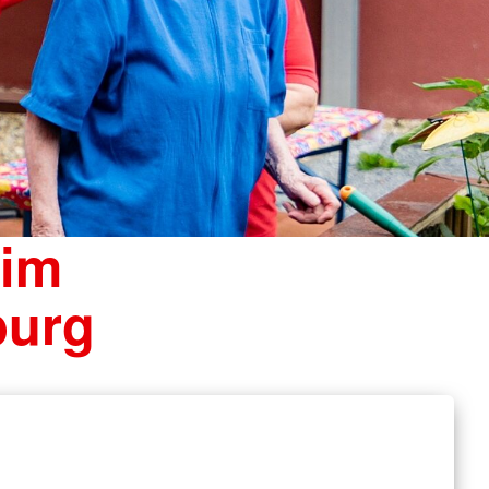
 im
burg