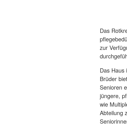
Das Rotkre
pflegebedü
zur Verfüg
durchgefüh
Das Haus 
Brüder bie
Senioren e
jüngere, p
wie Multip
Abteilung 
Seniorinn