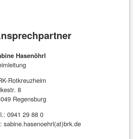
nsprechpartner
abine Hasenöhrl
imleitung
RK-Rotkreuzheim
lkestr. 8
3049 Regensburg
l.: 0941 29 88 0
 sabine.hasenoehrl(at)brk.de