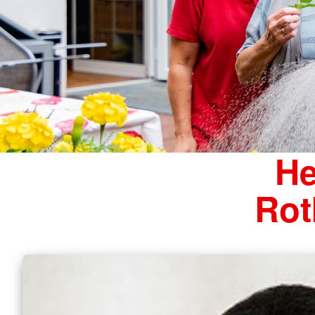
He
Rot