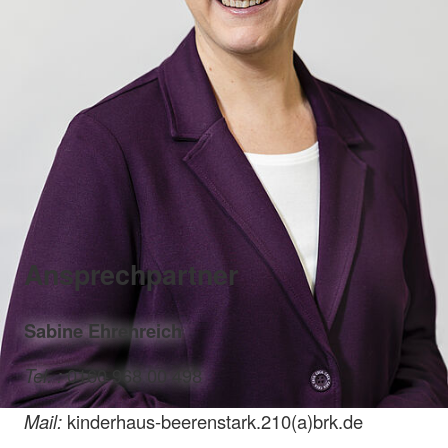
Ansprechpartner
Sabine Ehrenreich
Tel. :
0160 968 00 498
Mail:
kinderhaus-beerenstark.210(a)brk.de