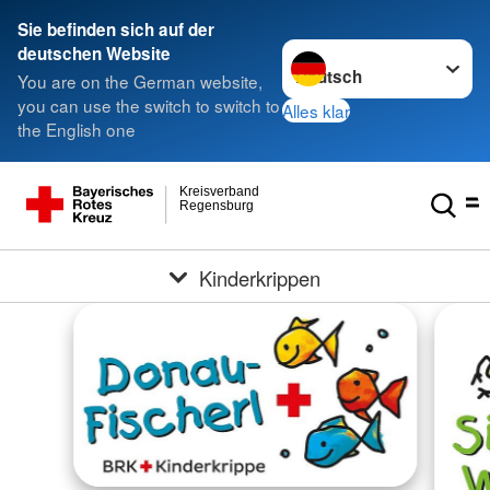
Sie befinden sich auf der
Sprache wechseln zu
deutschen Website
You are on the German website,
you can use the switch to switch to
Alles klar
the English one
Kreisverband
Regensburg
Kinderkrippen