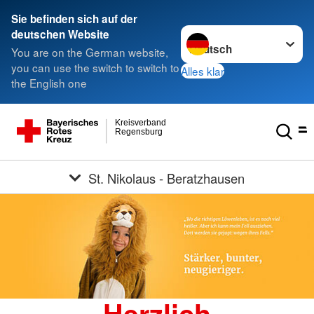
Sie befinden sich auf der
Sprache wechseln zu
deutschen Website
You are on the German website,
you can use the switch to switch to
Alles klar
the English one
Kreisverband
Regensburg
St. Nikolaus - Beratzhausen
Herzlich