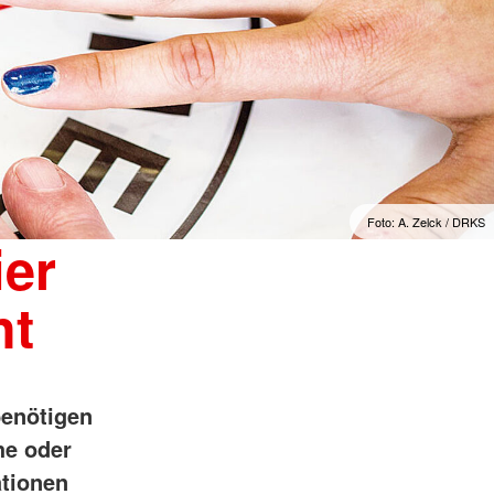
Foto: A. Zelck / DRKS
ier
ht
benötigen
he oder
ationen