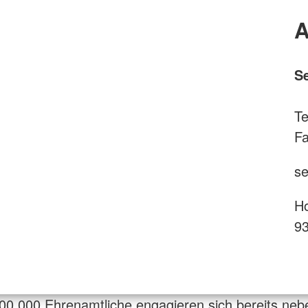
A
S
Te
Fa
se
H
9
00.000 Ehrenamtliche engagieren sich bereits neb