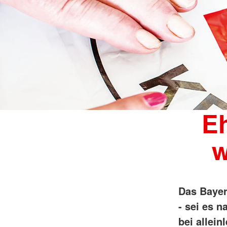
Eh
w
Das Bayer
- sei es 
bei allei