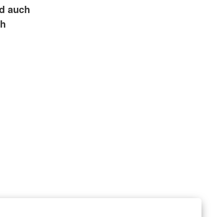
nd auch
ch