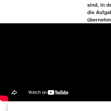
sind, in 
die Aufga
übernehm