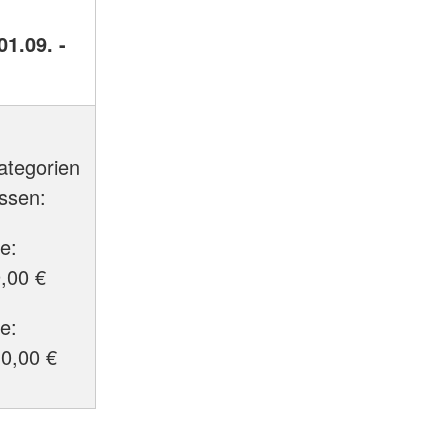
1.09. -
tegorien
assen:
e:
9,00 €
e:
10,00 €