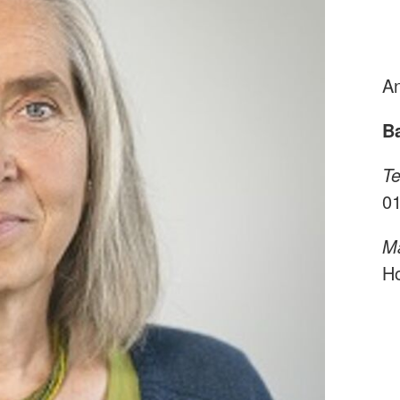
An
B
Te
01
Ma
Ho