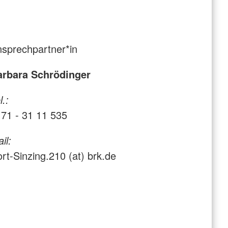
sprechpartner*in
arbara Schrödinger
l.:
71 - 31 11 535
il:
rt-Sinzing.210 (at) brk.de