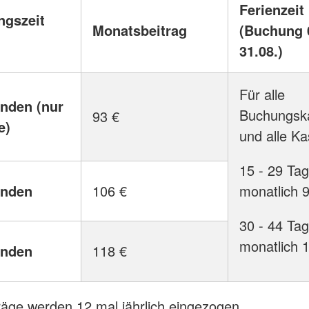
Ferienzeit
ngszeit
Monatsbeitrag
(Buchung 0
31.08.)
Für alle
unden (nur
Buchungska
93 €
e)
und alle K
15 - 29 Tag
unden
106 €
monatlich 
30 - 44 Tag
monatlich 
unden
118 €
räge werden 12 mal jährlich eingezogen.