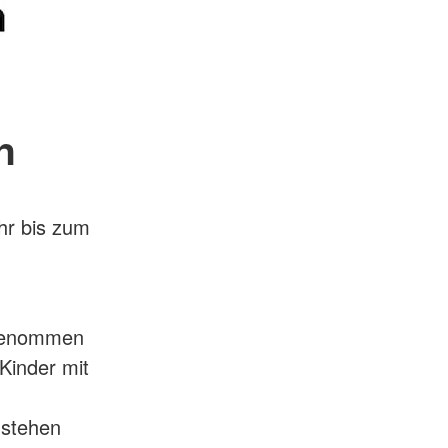
n
hr bis zum
fgenommen
Kinder mit
 stehen