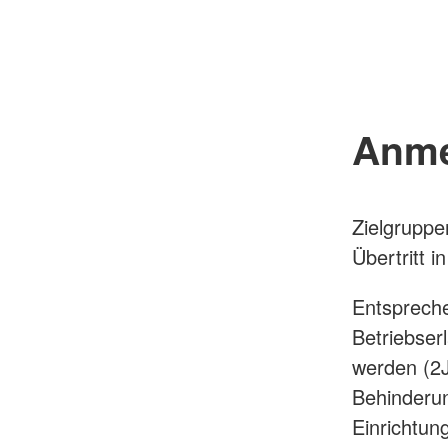
Anme
Zielgruppe
Übertritt i
Entspreche
Betriebser
werden (2J
Behinderun
Einrichtun