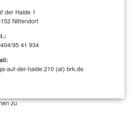
f der Haide 1
152 Nittendorf
l.:
404/95 41 934
il:
ga-auf-der-haide.210 (at) brk.de
onen zu