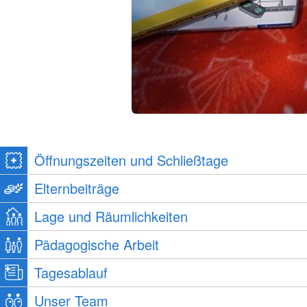
Öffnungszeiten und Schließtage
Elternbeiträge
Lage und Räumlichkeiten
Pädagogische Arbeit
Tagesablauf
Unser Team