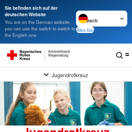
Sie befinden sich auf der
Sprache wechseln zu
deutschen Website
You are on the German website,
you can use the switch to switch to
Alles klar
the English one
Kreisverband
Regensburg
Jugendrotkreuz
Jugendrotkreuz