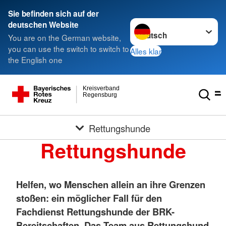
Sie befinden sich auf der
Sprache wechseln zu
deutschen Website
You are on the German website,
you can use the switch to switch to
Alles klar
the English one
Kreisverband
Regensburg
Rettungshunde
Rettungshunde
Helfen, wo Menschen allein an ihre Grenzen
stoßen: ein möglicher Fall für den
Fachdienst Rettungshunde der BRK-
Bereitschaften. Das Team aus Rettungshund