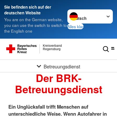
Sie befinden sich auf der
Sprache wechseln zu
deutschen Website
You are on the German website,
you can use the switch to switch to
Alles klar
the English one
Kreisverband
Regensburg
Betreuungsdienst
Der BRK-
Betreuungsdienst
Ein Unglücksfall trifft Menschen auf
unterschiedliche Weise. Wenn Autofahrer in