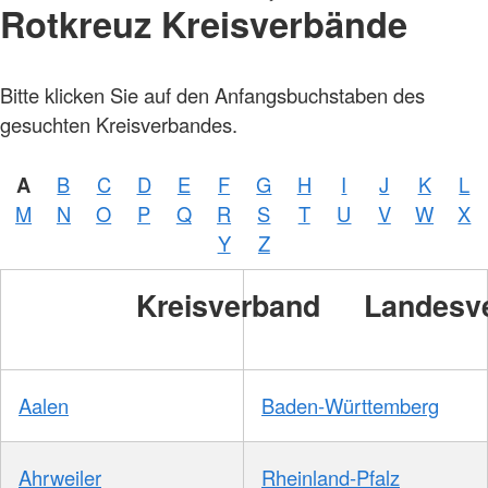
Rotkreuz Kreisverbände
Bitte klicken Sie auf den Anfangsbuchstaben des
gesuchten Kreisverbandes.
A
B
C
D
E
F
G
H
I
J
K
L
M
N
O
P
Q
R
S
T
U
V
W
X
Y
Z
Kreisverband
Landesv
Aalen
Baden-Württemberg
Ahrweiler
Rheinland-Pfalz