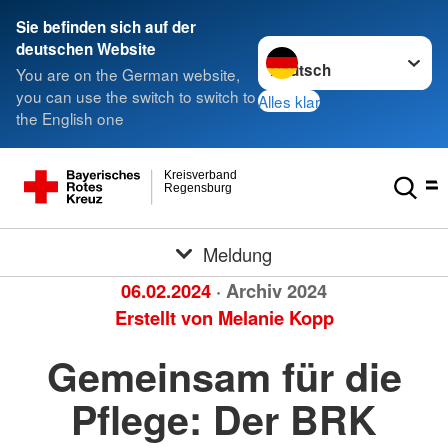
Sie befinden sich auf der
Sprache wechseln zu
deutschen Website
You are on the German website,
you can use the switch to switch to
Alles klar
the English one
Kreisverband
Regensburg
Meldung
06.02.2024
· Archiv 2024
Erstellt von
Melanie Kopp
Gemeinsam für die
Pflege: Der BRK