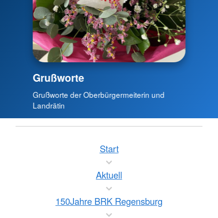
Grußworte
Grußworte der Oberbürgermeiterin und
Landrätin
Start
Aktuell
150Jahre BRK Regensburg