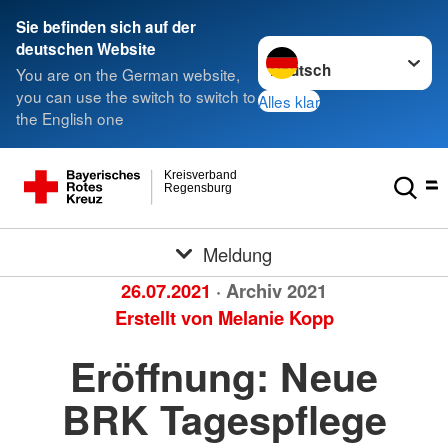
Sie befinden sich auf der
Sprache wechseln zu
deutschen Website
You are on the German website,
you can use the switch to switch to
Alles klar
the English one
Kreisverband
Regensburg
Meldung
26.07.2021
· Archiv 2021
Erstellt von
Melanie Kopp
Eröffnung: Neue
BRK Tagespflege