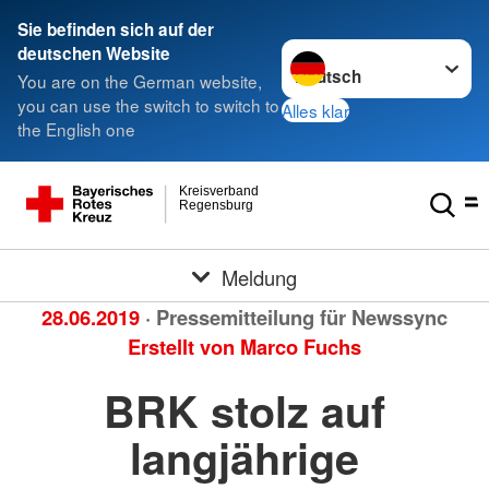
Sie befinden sich auf der
Sprache wechseln zu
deutschen Website
You are on the German website,
you can use the switch to switch to
Alles klar
the English one
Kreisverband
Regensburg
Meldung
28.06.2019
· Pressemitteilung für Newssync
Erstellt von
Marco Fuchs
BRK stolz auf
langjährige