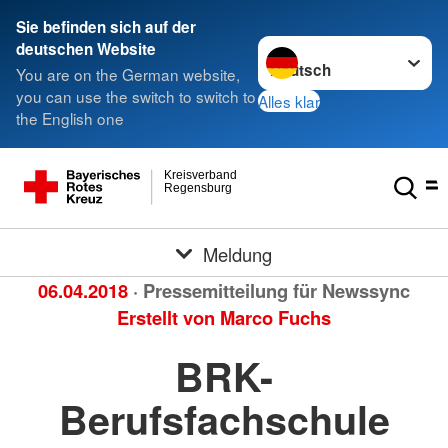
Sie befinden sich auf der
Sprache wechseln zu
deutschen Website
You are on the German website,
you can use the switch to switch to
Alles klar
the English one
Kreisverband
Regensburg
Meldung
06.04.2018
· Pressemitteilung für Newssync
Erstellt von
Marco Fuchs
BRK-
Berufsfachschule