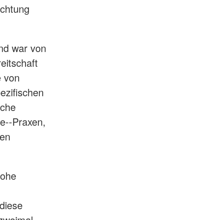
ichtung
und war von
itschaft
e von
ezifischen
sche
ie--Praxen,
hen
hohe
diese
 zweimal