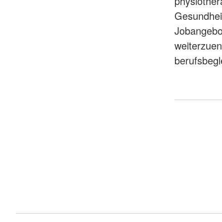
physiother
Gesundheit
Jobangebot
weiterzuent
berufsbegl