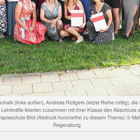
halk (links außen), Andreas Rüttgers (letzte Reihe mittig), di
nd Lehrkräfte feierten zusammen mit ihrer Klasse den Abschlus
erapieschule Bild (Abdruck honorarfrei zu diesem Thema): © M
Regensburg