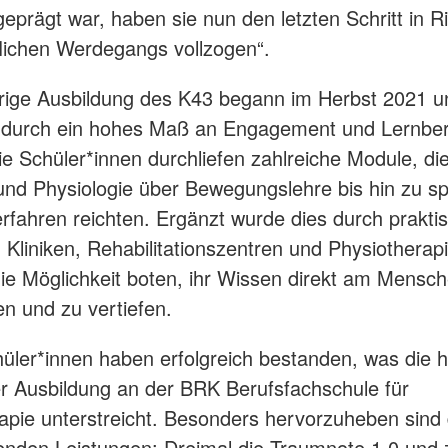
geprägt war, haben sie nun den letzten Schritt in R
flichen Werdegangs vollzogen“.
hrige Ausbildung des K43 begann im Herbst 2021 
 durch ein hohes Maß an Engagement und Lernbere
ie Schüler*innen durchliefen zahlreiche Module, di
nd Physiologie über Bewegungslehre bis hin zu sp
rfahren reichten. Ergänzt wurde dies durch prakti
n Kliniken, Rehabilitationszentren und Physiotherap
die Möglichkeit boten, ihr Wissen direkt am Mensc
 und zu vertiefen.
hüler*innen haben erfolgreich bestanden, was die 
er Ausbildung an der BRK Berufsfachschule für
apie unterstreicht. Besonders hervorzuheben sind 
nden Leistungen: Dreimal die Traumnote 1,0 und