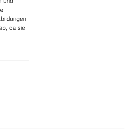
n und
te
tbildungen
ab, da sie