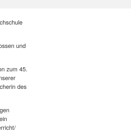
achschule
lossen und
hon zum 45.
nserer
cherin des
ngen
ein
richt/