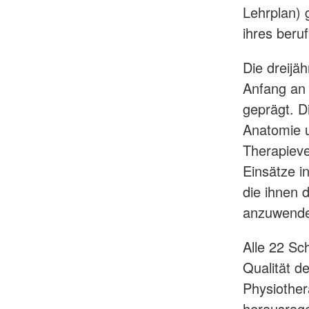
Lehrplan) 
ihres beru
Die dreijä
Anfang an
geprägt. D
Anatomie u
Therapieve
Einsätze i
die ihnen 
anzuwenden
Alle 22 Sc
Qualität d
Physiother
herausrage