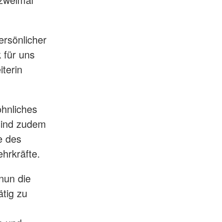
ersönlicher
 für uns
iterin
öhnliches
sind zudem
e des
hrkräfte.
nun die
ätig zu