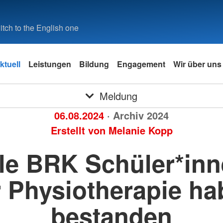
tch to the English one
ktuell
Leistungen
Bildung
Engagement
Wir über uns
Meldung
06.08.2024
· Archiv 2024
Erstellt von
Melanie Kopp
le BRK Schüler*in
r Physiotherapie ha
bestanden