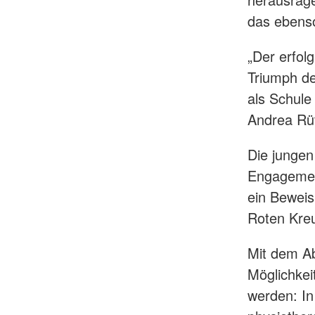
das ebens
„Der erfol
Triumph de
als Schule 
Andrea Rüt
Die jungen
Engagemen
ein Beweis
Roten Kreu
Mit dem Ab
Möglichkei
werden: In