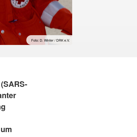
Foto: D. Winter / DRK e.V.
 (SARS-
anter
ng
0 um