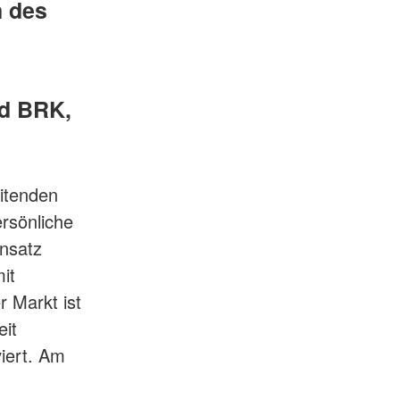
n des
nd BRK,
itenden
ersönliche
insatz
it
 Markt ist
eit
iert. Am