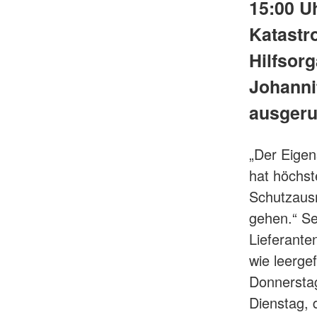
15:00 Uh
Katastr
Hilfsor
Johannit
ausgeru
„Der Eigen
hat höchst
Schutzausr
gehen.“ Se
Lieferante
wie leerge
Donnerstag
Dienstag, 