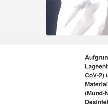
Aufgrun
Lageent
CoV-2) 
Materia
(Mund-N
Desinfe