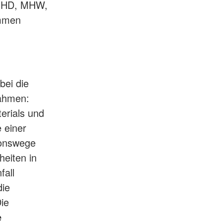
 MHD, MHW,
ommen
abei die
nahmen:
erials und
e einer
ionswege
heiten in
fall
die
ie
e