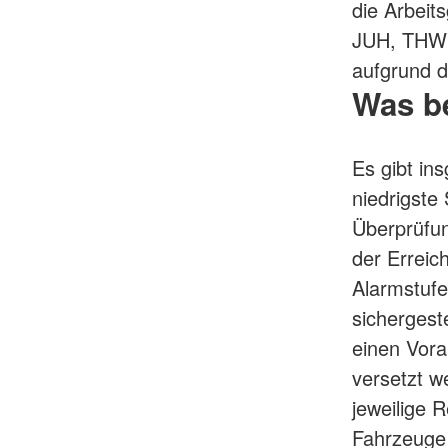
die Arbei
JUH, THW) 
aufgrund d
Was b
Es gibt in
niedrigste
Überprüfun
der Erreich
Alarmstuf
sichergeste
einen Vora
versetzt w
jeweilige 
Fahrzeuge 