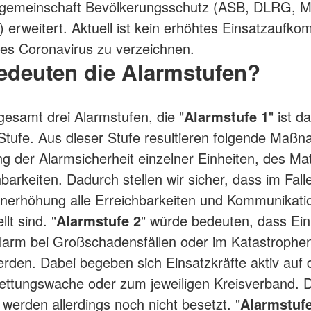
tsgemeinschaft Bevölkerungsschutz (ASB, DLRG,
erweitert. Aktuell ist kein erhöhtes Einsatzaufk
es Coronavirus zu verzeichnen.
edeuten die Alarmstufen?
sgesamt drei Alarmstufen, die "
Alarmstufe 1
" ist d
 Stufe. Aus dieser Stufe resultieren folgende Maß
g der Alarmsicherheit einzelner Einheiten, des Mat
barkeiten. Dadurch stellen wir sicher, dass im Fall
enerhöhung alle Erreichbarkeiten und Kommunikat
llt sind. "
Alarmstufe 2
" würde bedeuten, dass Ein
larm bei Großschadensfällen oder im Katastrophen
erden. Dabei begeben sich Einsatzkräfte aktiv auf 
Rettungswache oder zum jeweiligen Kreisverband. D
werden allerdings noch nicht besetzt. "
Alarmstuf