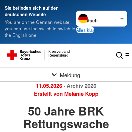
Sie befinden sich auf der
Sprache wechseln zu
deutschen Website
You are on the German website,
you can use the switch to switch to
Alles klar
the English one
Kreisverband
Regensburg
Meldung
11.05.2026
· Archiv 2026
Erstellt von
Melanie Kopp
50 Jahre BRK
Rettungswache