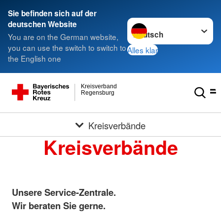
Sie befinden sich auf der
Sprache wechseln zu
deutschen Website
You are on the German website,
you can use the switch to switch to
Alles klar
the English one
Kreisverband
Regensburg
Kreisverbände
Kreisverbände
Unsere Service-Zentrale.
Wir beraten Sie gerne.