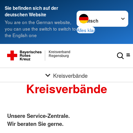
Sie befinden sich auf der
Sprache wechseln zu
deutschen Website
You are on the German website,
you can use the switch to switch to
Alles klar
the English one
Kreisverband
Regensburg
Kreisverbände
Kreisverbände
Unsere Service-Zentrale.
Wir beraten Sie gerne.