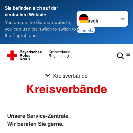
Sie befinden sich auf der
Sprache wechseln zu
deutschen Website
You are on the German website,
you can use the switch to switch to
Alles klar
the English one
Kreisverband
Regensburg
Kreisverbände
Kreisverbände
Unsere Service-Zentrale.
Wir beraten Sie gerne.