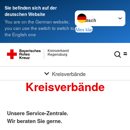
Sie befinden sich auf der
Sprache wechseln zu
deutschen Website
You are on the German website,
you can use the switch to switch to
Alles klar
the English one
Kreisverband
Regensburg
Kreisverbände
Kreisverbände
Unsere Service-Zentrale.
Wir beraten Sie gerne.