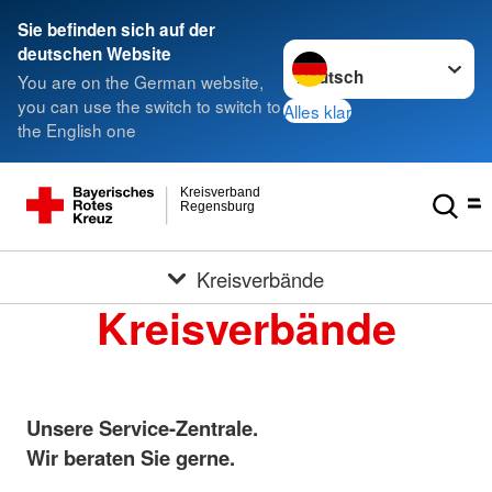
Sie befinden sich auf der
Sprache wechseln zu
deutschen Website
You are on the German website,
you can use the switch to switch to
Alles klar
the English one
Kreisverband
Regensburg
Kreisverbände
Kreisverbände
Unsere Service-Zentrale.
Wir beraten Sie gerne.