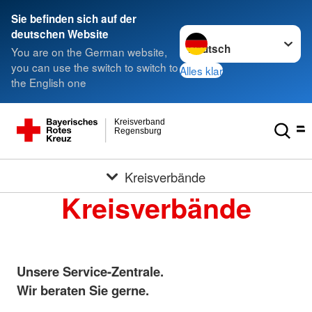
Sie befinden sich auf der
Sprache wechseln zu
deutschen Website
You are on the German website,
you can use the switch to switch to
Alles klar
the English one
Kreisverband
Regensburg
Kreisverbände
Kreisverbände
Unsere Service-Zentrale.
Wir beraten Sie gerne.