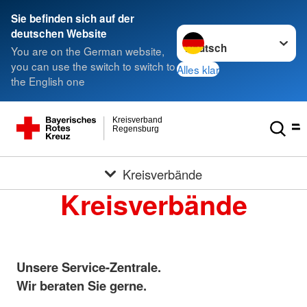
Sie befinden sich auf der
Sprache wechseln zu
deutschen Website
You are on the German website,
you can use the switch to switch to
Alles klar
the English one
Kreisverband
Regensburg
Kreisverbände
Kreisverbände
Unsere Service-Zentrale.
Wir beraten Sie gerne.