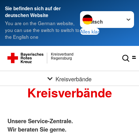
Sie befinden sich auf der
Sprache wechseln zu
deutschen Website
You are on the German website,
you can use the switch to switch to
Alles klar
the English one
Kreisverband
Regensburg
Kreisverbände
Kreisverbände
Unsere Service-Zentrale.
Wir beraten Sie gerne.