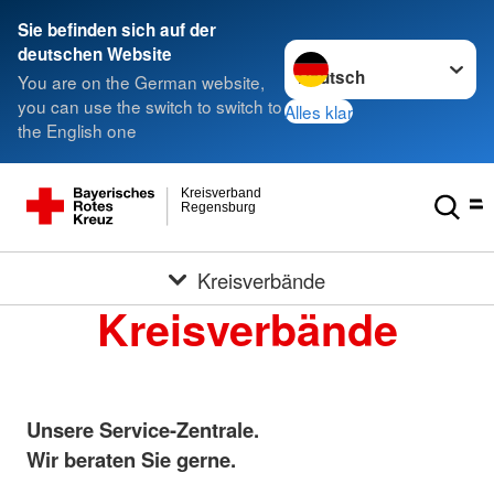
Sie befinden sich auf der
Sprache wechseln zu
deutschen Website
You are on the German website,
you can use the switch to switch to
Alles klar
the English one
Kreisverband
Regensburg
Kreisverbände
Kreisverbände
Unsere Service-Zentrale.
Wir beraten Sie gerne.