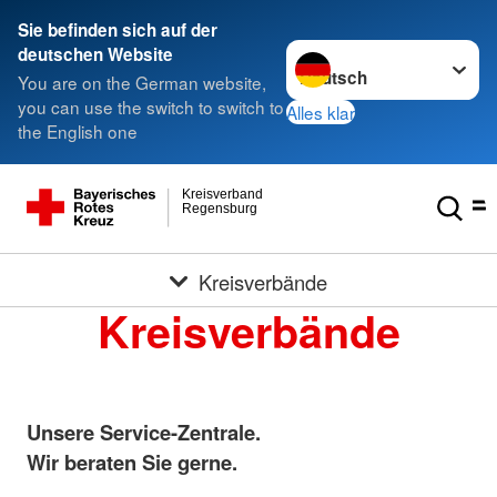
Sie befinden sich auf der
Sprache wechseln zu
deutschen Website
You are on the German website,
you can use the switch to switch to
Alles klar
the English one
Kreisverband
Regensburg
Kreisverbände
Kreisverbände
Unsere Service-Zentrale.
Wir beraten Sie gerne.