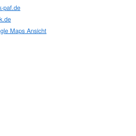
k-paf.de
k.de
ogle Maps Ansicht