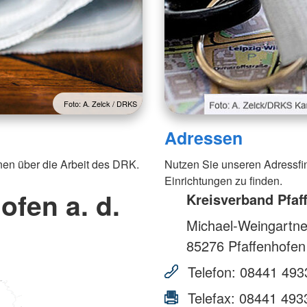
Foto: A. Zelck / DRKS
Adressen
nen über die Arbeit des DRK.
Nutzen Sie unseren Adressfi
Einrichtungen zu finden.
ofen a. d.
Kreisverband Pfaff
Michael-Weingartner
85276
Pfaffenhofen
Telefon:
08441 493
Telefax:
08441 493