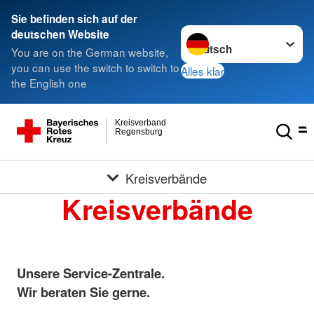
Sie befinden sich auf der
Sprache wechseln zu
deutschen Website
You are on the German website,
you can use the switch to switch to
Alles klar
the English one
Kreisverband
Regensburg
Kreisverbände
Kreisverbände
Unsere Service-Zentrale.
Wir beraten Sie gerne.